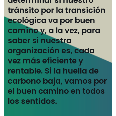
determinar si nuestro
tránsito por la transición
ecológica va por buen
camino y, a la vez, para
saber si nuestra
organización es, cada
vez más eficiente y
rentable. Si la huella de
carbono baja, vamos por
el buen camino en todos
los sentidos.